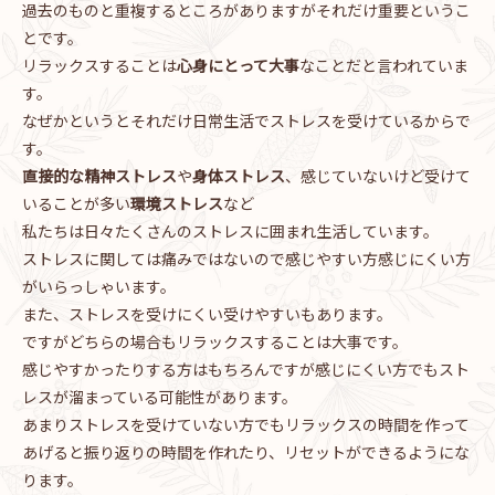
過去のものと重複するところがありますがそれだけ重要というこ
とです。
リラックスすることは
心身にとって大事
なことだと言われていま
す。
なぜかというとそれだけ日常生活でストレスを受けているからで
す。
直接的な精神ストレス
や
身体ストレス
、感じていないけど受けて
いることが多い
環境ストレス
など
私たちは日々たくさんのストレスに囲まれ生活しています。
ストレスに関しては痛みではないので感じやすい方感じにくい方
がいらっしゃいます。
また、ストレスを受けにくい受けやすいもあります。
ですがどちらの場合もリラックスすることは大事です。
感じやすかったりする方はもちろんですが感じにくい方でもスト
レスが溜まっている可能性があります。
あまりストレスを受けていない方でもリラックスの時間を作って
あげると振り返りの時間を作れたり、リセットができるようにな
ります。