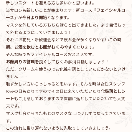
新しいスタートを迎える方も多いかと思います。
当サロンも新しいことが始まります！新コース『
フェイシャルコ
ース
』が
今日より開始
となります。
マスクを外している方もちらほらと出てきました。より自信もっ
て外せるようにしていきましょう！
それにお花見・新歓迎会などで飲み会が多くなりやすいこの時
期。
お酒を飲むとお顔がむくみやすく
なります。
そんな時でもフェイシャルコースおススメです。
お顔周りの循環を良く
してむくみ解消目指しましょう！
ただ、クリームを使うのでお化粧を落としていただかないといけ
ません
恥ずかしい方いらっしゃると思います。そんな時は女性スタッフ
のみの日もありますのでその日に来ていただいたり
化粧落としシ
ート
もご用意しておりますので直前に落としていただいても大丈
夫です。
マスク社会からまたもとのマスクなしに少しずつ戻ってきていま
す。
この流れに乗り遅れないように先取りしていきましょう。