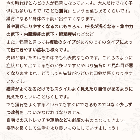
今の時代ほとんどの人が猫背になっています。大人だけでなく子
供にも多いもので『
こども猫背
』という言葉もあるくらいです。
猫背になると身体の不調が出やすくなります。
首や肩がこりやすくなる
のはもちろん、
呼吸が浅くなる・集中力
の低下・内臓機能の低下・眼精疲労
などなど
また、猫背と言っても
複数のタイプ
があるのでその
タイプによっ
て出てきやすい症状も様々
です。
先ほど挙げたのはその中でも代表的なものです。これらのように
症状として出てくるものが多いですがやはり猫背だと
見た目が悪
くなります
よね。どうしても猫背がひどいと印象が悪くなりやす
いのです。
猫背がよくなるだけでもスタイルよく見えたり自信があるように
見えたり
といいこと尽くしです。
でも猫背をよくするといってもすぐにできるものではなく
少しず
つ改善
をしていかなければなりません。
自宅でのストレッチや運動なども必須
のものとなってきます。
姿勢を良くして生活をより良いものにしていきましょう！