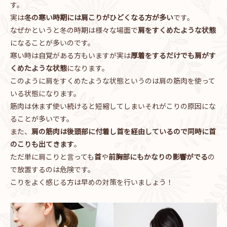
す。
実は
冬の寒い時期には肩こりがひどくなる方が多い
です。
なぜかというと冬の時期は様々な場面で
肩をすくめたような状態
になることが多いのです。
寒い時は自覚がある方もいますが実は
厚着をするだけでも肩がす
くめたような状態
になります。
このように肩をすくめたような状態というのは肩の筋肉を使って
いる状態になります。
筋肉は休まず使い続けると短縮してしまいそれがこりの原因にな
ることが多いです。
また、
肩の筋肉は後頭部に付着し首を経由しているので同時に首
のこりも出てきます
。
ただ単に肩こりと言っても
首
や
前胸部にもかなりの影響がでる
の
で放置するのは危険です。
こりをよく感じる方は早めの対策を行いましょう！