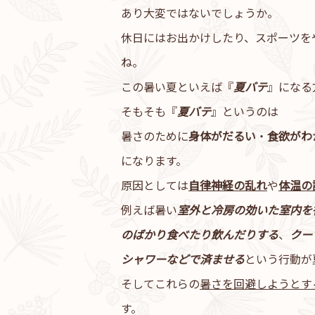
あり大変ではないでしょうか。
休日にはお出かけしたり、スポーツを
ね。
この暑い夏といえば『
夏バテ
』になる
そもそも『
夏バテ
』というのは
暑さのために
身体がだるい
・
食欲がわ
になります。
原因としては
自律神経の乱れ
や
体温の
例えば暑い
室外と冷房の効いた室内を
のばかり食べたり飲んだりする
、
クー
シャワーなどで済ませる
という行動が
そしてこれらの
暑さを回避しようとす
す。