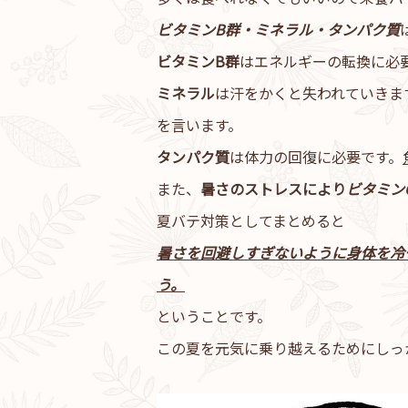
ビタミンB群・ミネラル・タンパク質
ビタミンB群
はエネルギーの転換に必
ミネラル
は汗をかくと失われていきま
を言います。
タンパク質
は体力の回復に必要です。
また、
暑さのストレスにより
ビタミン
夏バテ対策としてまとめると
暑さを回避しすぎないように身体を冷
う。
ということです。
この夏を元気に乗り越えるためにしっ