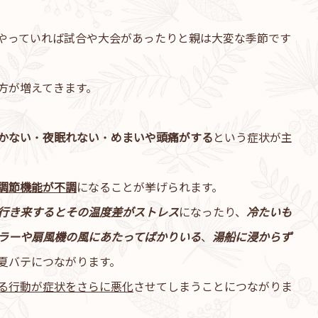
やっていれば試合や大会があったりと親は大変な季節です
方が増えてきます。
かない
・
夜眠れない
・
めまいや頭痛がする
という症状が主
調節機能が不調
になることが挙げられます。
行き来するとその温度差がストレス
になったり、
冷たいも
ラーや扇風機の風にあたってばかりいる
、
湯船に浸からず
夏バテにつながります。
る行動が症状をさらに悪化
させてしまうことにつながりま