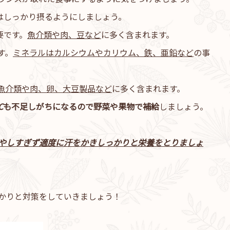
はしっかり摂るようにしましょう。
要です。
魚介類や肉、豆など
に多く含まれます。
す。
ミネラルはカルシウムやカリウム、鉄、亜鉛など
の事
魚介類や肉、卵、大豆製品など
に多く含まれます。
C
も不足しがちになるので野菜や果物で補給
しましょう。
やしすぎず適度に汗をかきしっかりと栄養をとりましょ
かりと対策をしていきましょう！