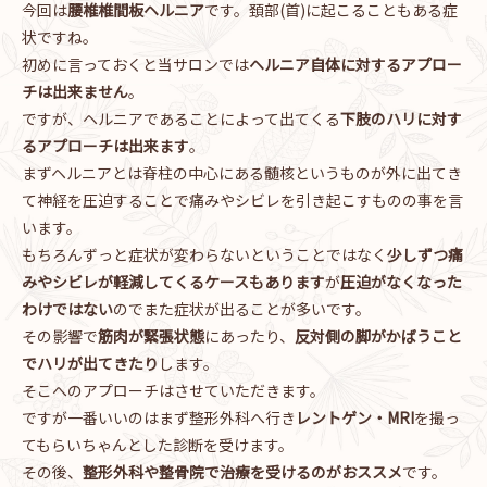
今回は
腰椎椎間板ヘルニア
です。頚部(首)に起こることもある症
状ですね。
初めに言っておくと当サロンでは
ヘルニア自体に対するアプロー
チは出来ません
。
ですが、ヘルニアであることによって出てくる
下肢のハリに対す
るアプローチは出来ます
。
まずヘルニアとは脊柱の中心にある髄核というものが外に出てき
て神経を圧迫することで痛みやシビレを引き起こすものの事を言
います。
もちろんずっと症状が変わらないということではなく
少しずつ痛
みやシビレが軽減してくるケースもあります
が
圧迫がなくなった
わけではない
のでまた症状が出ることが多いです。
その影響で
筋肉が緊張状態
にあったり、
反対側の脚がかばうこと
でハリが出てきたり
します。
そこへのアプローチはさせていただきます。
ですが一番いいのはまず整形外科へ行き
レントゲン・MRI
を撮っ
てもらいちゃんとした診断を受けます。
その後、
整形外科や整骨院で治療を受けるのがおススメ
です。